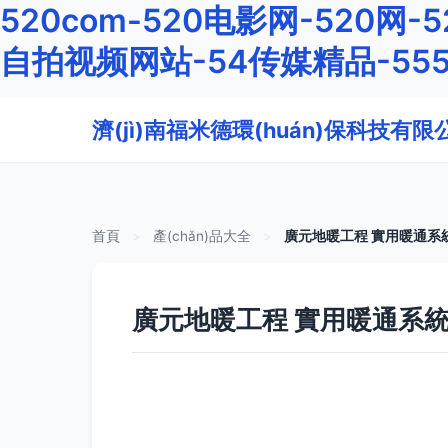
520com-520电影网-520网-
自拍视频网站-54传媒精品-55
濟(jì)南福米德環(huán)保科技有限
首頁
>
產(chǎn)品大全
>
廣元地暖工程 實用暖通系統(
廣元地暖工程 實用暖通系統(