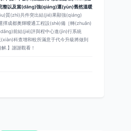
(dāng)強(qiáng)運(yùn)舊然溫暖
質(zhì)共件突出結(jié)果顯強(qiáng)
擇成都奧輝曖通工程設(shè)備［轉(zhuǎn)
ng)前結(jié)評與程中心進(jìn)行系統
具查現(xiàn)科查增和較所滿意于代今升級將做到
ì)解.】謝謝觀看！