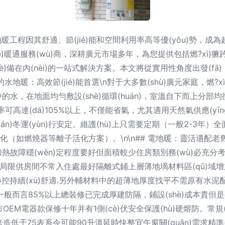
暖工程因其舒適、節(jié)能和空間利用率高等優(yōu)勢，成
è)暖通服務(wù)商，深耕廣元市場多年，為您提供包括燃?xì)獗趻
通設(shè)備在內(nèi)的一站式解決方案。本文將從實用性角度出發(
(qū)動的水地暖：高效節(jié)能首選\n對于大多數(shù)廣元家庭，燃
，在地面均勻敷設(shè)循環(huán)，室溫自下而上分部均衡
可高達(dá)105%以上，不僅能省氣，尤其適用天然氣供應(yīng
yán)冬運(yùn)行安定。維護(hù)上只需要定期（一般2-3年）全
ng)化（如燃燒器等離子活化方案）。\n\n## 電地暖：靈活適配老
故障穩(wěn)定程度要好但面積較少住房類別務(wù)必充分考
度提升極致局限供房間不常入住處最好隔離式鋪上層薄地墑材料區(qū)域
(jiān)控持續(xù)舒適.另外輔材料中的超薄地厚度找平不需原有水
言85%以上總裝修已完成厚建防隔，鋪設(shè)成本貴但是在調(d
電器款保修十年并有1側(cè)伏安全保護(hù)硬熔防。常規(guī)復(
方米造低于75表系令可能90升溫延時快整宜午窗關(guān)需求精準(z