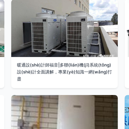
暖通設(shè)計師福音|多聯(lián)機(jī)系統(tǒng)
設(shè)計全面講解，專業(yè)知識一網(wǎng)打
盡