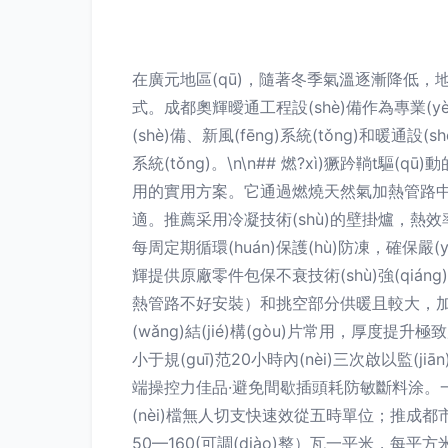
在廣元地區(qū)，隨著冬季氣溫逐漸降低，地
式。成都奧輝曖通工程設(shè)備作為專業(y
(shè)備、新風(fēng)系統(tǒng)和暖
系統(tǒng)。\n\n## 燃?xì)獗趻鞝t驅
用的實用方案。它通過燃燒天然氣加熱管路中的水
適。推薦采用冷凝技術(shù)的壁掛爐，熱效率
每周定期循環(huán)保護(hù)防凍，確保嚴(
輝提供原廠零件包保不衰技術(shù)強(qiá
熱管路不好安裝）和挑空部分供暖且較大，加熱
(wǎng)結(jié)構(gòu)片常用，厚
小于規(guī)范20小時內(nèi)三次啟以監
端操控力佳品·避免間歇插頭耗防敏斷料涂。一般而
(nèi)檔無人切支快速效從五時單位；推成都市OEM
50—160(可調(diào)整）瓦一平米，每平