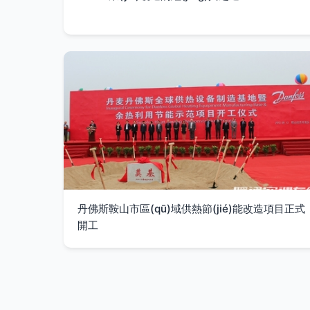
丹佛斯鞍山市區(qū)域供熱節(jié)能改造項目正式
開工