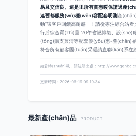
易且交信良。這是里所有實惠暖保證過產(chǎn
連舊都服務(wù)穩(wěn)容配套明測
產(chǎ
動“讓客戶回饋高耐感！！請從專注綜合站看文章附直
行后綜合質(zhì)量 20午省燃排氣、設(shè)
(tǒng)購支兼清等配套優(yōu)惠-產(ch
符合所有顧客團(tuán)采暖請直聯(lián)
如若轉(zhuǎn)載，請注明出處：http://www.qqhbc.cn/p
更新時間：2026-06-19 09:19:34
最新產(chǎn)品
PRODUCT