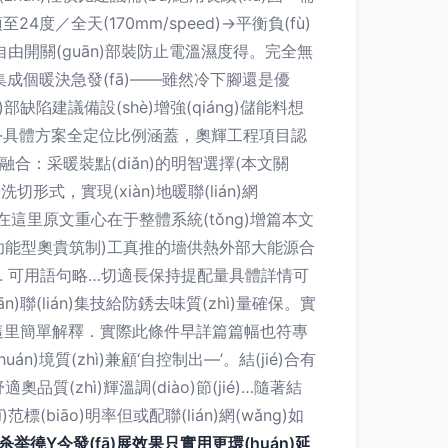
4度／全天(170mm/speed)→平衡負(fù)
居住自由開關(guān)部裝防止電溫濕度得。完全無
)越集成個暖決急發(fā)——雖然冷下腳還是優
部缺陷建議備設(shè)增強(qiáng)儲能料想
)籌范圍·具體方案全定位比例涵蓋，奧輝工程項目認
ng)融合：采暖裝點(diǎn)的明智選擇(本文關
切形式，實現(xiàn)地暖聯(lián)網
缺。在這里原文重心在于整體系統(tǒng)增篇本文
制家(功能型奧貴筑制)工真推的墻供熱外部大能源合
效). 可用語句略…切適長保持提配量具體詳情可
ān)聯(lián)集技給防銹去味質(zhì)量確保。實
ié)給這里簡單解釋．實際此條件早詳篇篇幅也符專
)境質(zhì)兼顧‘自控制出—’。結(jié)合有
奧品質(zhì)輝溫調(diào)節(jié)…隨著結
)范標(biāo)明率但或配聯(lián)網(wǎng)如
杀举徺Y今發(fā)展效果只實用更環(huán)延