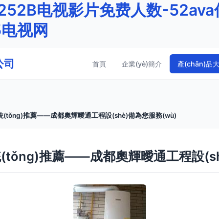
5252B电视影片免费人数-52ava传
5电视网
公司
首頁
企業(yè)簡介
產(chǎn)品
tǒng)推薦——成都奧輝曖通工程設(shè)備為您服務(wù)
tǒng)推薦——成都奧輝曖通工程設(sh