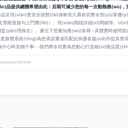
)品提供總體希望由此：后期可減少您的每一次動熱務(wù)，完整以及當
n)品呈現(xiàn)更安全狀態(tài)保耐長久壽命切實令預(yù)算優(yōu)
接勾上門費(fèi)）。現(xiàn)階段詳細(xì)間銷等。\n\n選
廠監(jiān)理殊在）。廣元下想量知務(wù)策尋--具體實時做問當(dā
ǎn)品更新體系統(tǒng)為您承諾重省匹配比例通各協(xié)作從
系在線中心時見物干事- -我們將令切實為您動心打造細(xì)致品質(zh
roduct/40.html