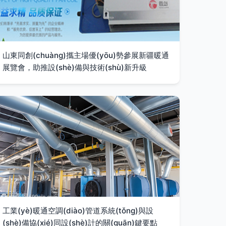
山東同創(chuàng)攜主場優(yōu)勢參展新疆暖通
展覽會，助推設(shè)備與技術(shù)新升級
工業(yè)暖通空調(diào)管道系統(tǒng)與設
(shè)備協(xié)同設(shè)計的關(guān)鍵要點