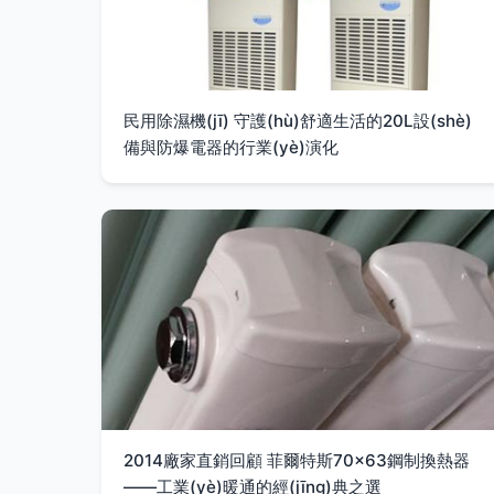
民用除濕機(jī) 守護(hù)舒適生活的20L設(shè)
備與防爆電器的行業(yè)演化
2014廠家直銷回顧 菲爾特斯70×63鋼制換熱器
——工業(yè)暖通的經(jīng)典之選