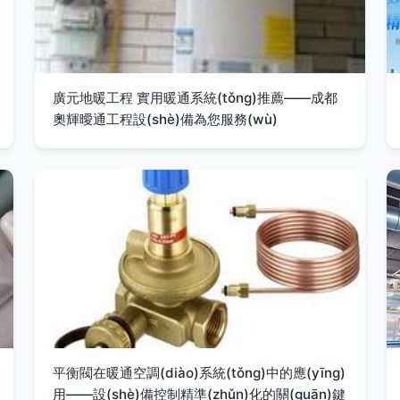
廣元地暖工程 實用暖通系統(tǒng)推薦——成都
奧輝曖通工程設(shè)備為您服務(wù)
平衡閥在暖通空調(diào)系統(tǒng)中的應(yīng)
用——設(shè)備控制精準(zhǔn)化的關(guān)鍵