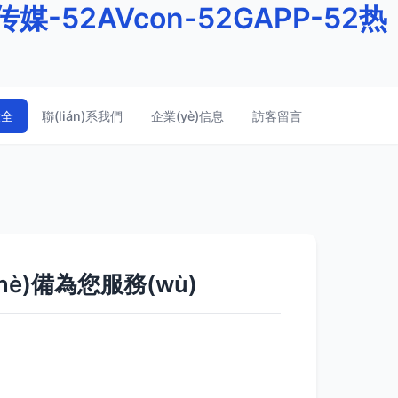
媒-52AVcon-52GAPP-52热
大全
聯(lián)系我們
企業(yè)信息
訪客留言
è)備為您服務(wù)