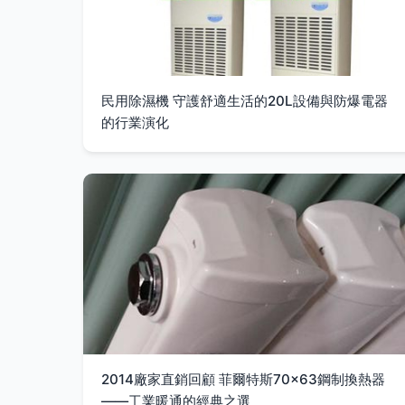
民用除濕機 守護舒適生活的20L設備與防爆電器
的行業演化
2014廠家直銷回顧 菲爾特斯70×63鋼制換熱器
——工業暖通的經典之選