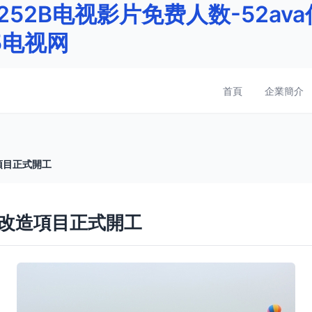
5252B电视影片免费人数-52ava传
5电视网
首頁
企業簡介
項目正式開工
改造項目正式開工